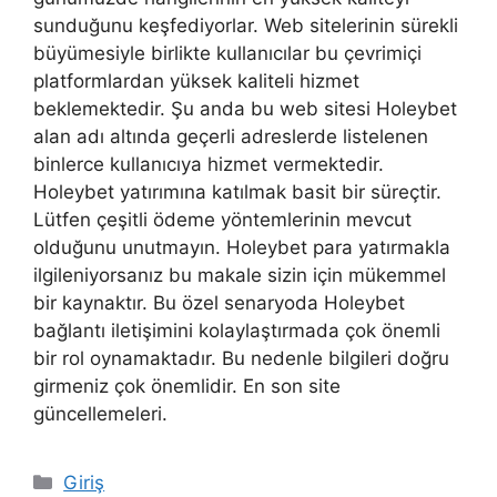
sunduğunu keşfediyorlar. Web sitelerinin sürekli
büyümesiyle birlikte kullanıcılar bu çevrimiçi
platformlardan yüksek kaliteli hizmet
beklemektedir. Şu anda bu web sitesi Holeybet
alan adı altında geçerli adreslerde listelenen
binlerce kullanıcıya hizmet vermektedir.
Holeybet yatırımına katılmak basit bir süreçtir.
Lütfen çeşitli ödeme yöntemlerinin mevcut
olduğunu unutmayın. Holeybet para yatırmakla
ilgileniyorsanız bu makale sizin için mükemmel
bir kaynaktır. Bu özel senaryoda Holeybet
bağlantı iletişimini kolaylaştırmada çok önemli
bir rol oynamaktadır. Bu nedenle bilgileri doğru
girmeniz çok önemlidir. En son site
güncellemeleri.
Kategoriler
Giriş