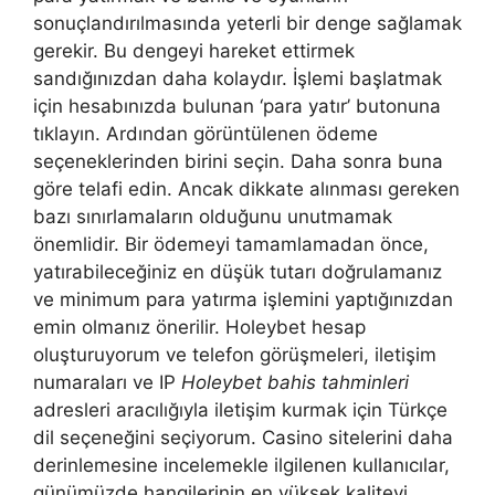
sonuçlandırılmasında yeterli bir denge sağlamak
gerekir. Bu dengeyi hareket ettirmek
sandığınızdan daha kolaydır. İşlemi başlatmak
için hesabınızda bulunan ‘para yatır’ butonuna
tıklayın. Ardından görüntülenen ödeme
seçeneklerinden birini seçin. Daha sonra buna
göre telafi edin. Ancak dikkate alınması gereken
bazı sınırlamaların olduğunu unutmamak
önemlidir. Bir ödemeyi tamamlamadan önce,
yatırabileceğiniz en düşük tutarı doğrulamanız
ve minimum para yatırma işlemini yaptığınızdan
emin olmanız önerilir. Holeybet hesap
oluşturuyorum ve telefon görüşmeleri, iletişim
numaraları ve IP
Holeybet bahis tahminleri
adresleri aracılığıyla iletişim kurmak için Türkçe
dil seçeneğini seçiyorum. Casino sitelerini daha
derinlemesine incelemekle ilgilenen kullanıcılar,
günümüzde hangilerinin en yüksek kaliteyi