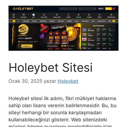
Holeybet Sitesi
Ocak 30, 2025
yazar
Holeybet
Holeybet sitesi ilk adımı, fikri mülkiyet haklarına
sahip olan lisans verenin belirlenmesidir. Bu, bu
siteyi herhangi bir sorunla karşılaşmadan
kullanabileceğinizi gösterir. Web sitenizdeki
müşteri ödeme puanlarını incelediğinizde tüm