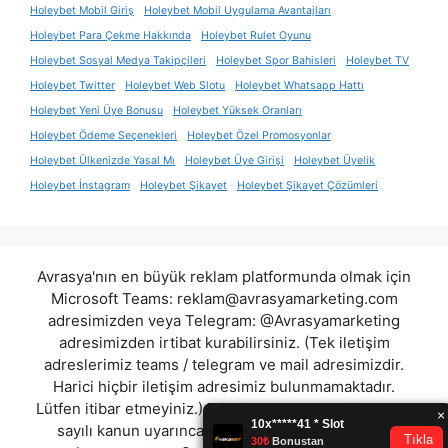
Holeybet Mobil Giriş
Holeybet Mobil Uygulama Avantajları
Holeybet Para Çekme Hakkında
Holeybet Rulet Oyunu
Holeybet Sosyal Medya Takipçileri
Holeybet Spor Bahisleri
Holeybet TV
Holeybet Twitter
Holeybet Web Slotu
Holeybet Whatsapp Hattı
Holeybet Yeni Üye Bonusu
Holeybet Yüksek Oranları
Holeybet Ödeme Seçenekleri
Holeybet Özel Promosyonlar
Holeybet Ülkenizde Yasal Mı
Holeybet Üye Girişi
Holeybet Üyelik
Holeybet İnstagram
Holeybet Şikayet
Holeybet Şikayet Çözümleri
Avrasya'nın en büyük reklam platformunda olmak için
Microsoft Teams:
reklam@avrasyamarketing.com
adresimizden veya Telegram: @Avrasyamarketing
adresimizden irtibat kurabilirsiniz. (Tek iletişim
adreslerimiz teams / telegram ve mail adresimizdir.
Harici hiçbir iletişim adresimiz bulunmamaktadır.
Lütfen itibar etmeyiniz.) Türkiye yasalarına göre 7258
sayılı kanun uyarınca yasa dışı bahis oynamanın