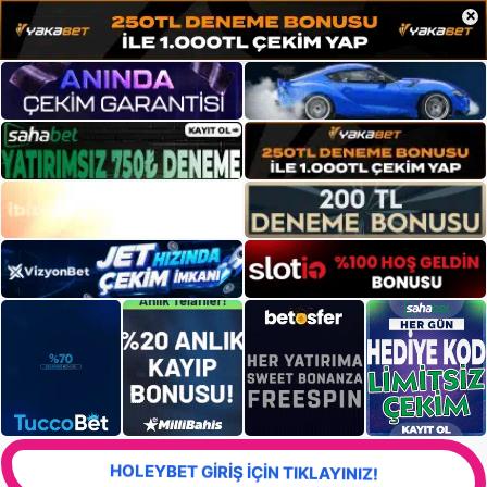
×
HOLEYBET GİRİŞ İÇİN TIKLAYINIZ!