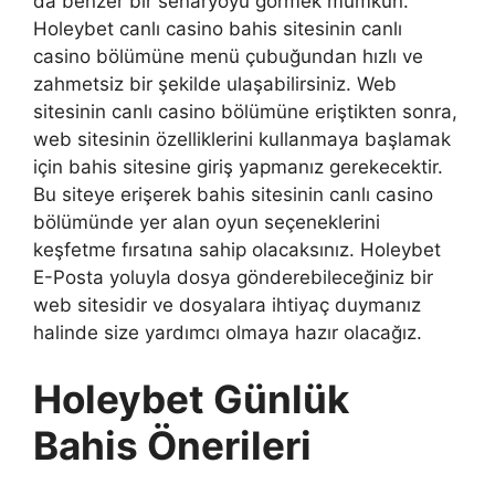
da benzer bir senaryoyu görmek mümkün.
Holeybet canlı casino bahis sitesinin canlı
casino bölümüne menü çubuğundan hızlı ve
zahmetsiz bir şekilde ulaşabilirsiniz. Web
sitesinin canlı casino bölümüne eriştikten sonra,
web sitesinin özelliklerini kullanmaya başlamak
için bahis sitesine giriş yapmanız gerekecektir.
Bu siteye erişerek bahis sitesinin canlı casino
bölümünde yer alan oyun seçeneklerini
keşfetme fırsatına sahip olacaksınız. Holeybet
E-Posta yoluyla dosya gönderebileceğiniz bir
web sitesidir ve dosyalara ihtiyaç duymanız
halinde size yardımcı olmaya hazır olacağız.
Holeybet Günlük
Bahis Önerileri