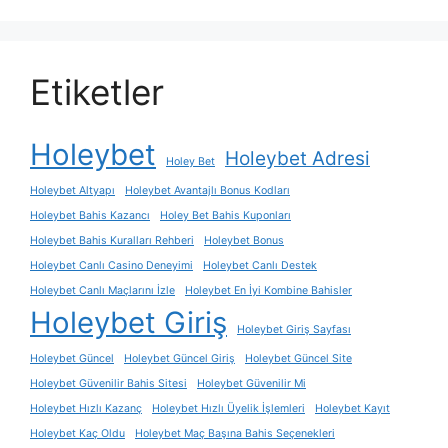
Etiketler
Holeybet
Holeybet Adresi
Holey Bet
Holeybet Altyapı
Holeybet Avantajlı Bonus Kodları
Holeybet Bahis Kazancı
Holey Bet Bahis Kuponları
Holeybet Bahis Kuralları Rehberi
Holeybet Bonus
Holeybet Canlı Casino Deneyimi
Holeybet Canlı Destek
Holeybet Canlı Maçlarını İzle
Holeybet En İyi Kombine Bahisler
Holeybet Giriş
Holeybet Giriş Sayfası
Holeybet Güncel
Holeybet Güncel Giriş
Holeybet Güncel Site
Holeybet Güvenilir Bahis Sitesi
Holeybet Güvenilir Mi
Holeybet Hızlı Kazanç
Holeybet Hızlı Üyelik İşlemleri
Holeybet Kayıt
Holeybet Kaç Oldu
Holeybet Maç Başına Bahis Seçenekleri