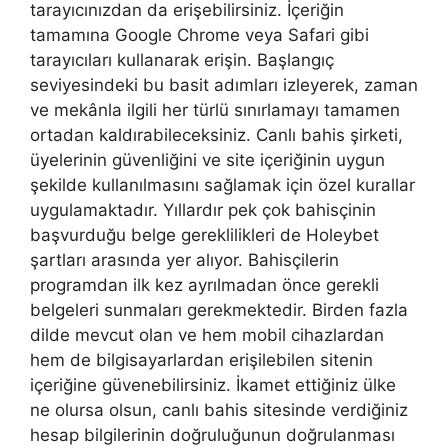
tarayıcınızdan da erişebilirsiniz. İçeriğin
tamamına Google Chrome veya Safari gibi
tarayıcıları kullanarak erişin. Başlangıç ​​
seviyesindeki bu basit adımları izleyerek, zaman
ve mekânla ilgili her türlü sınırlamayı tamamen
ortadan kaldırabileceksiniz. Canlı bahis şirketi,
üyelerinin güvenliğini ve site içeriğinin uygun
şekilde kullanılmasını sağlamak için özel kurallar
uygulamaktadır. Yıllardır pek çok bahisçinin
başvurduğu belge gereklilikleri de Holeybet
şartları arasında yer alıyor. Bahisçilerin
programdan ilk kez ayrılmadan önce gerekli
belgeleri sunmaları gerekmektedir. Birden fazla
dilde mevcut olan ve hem mobil cihazlardan
hem de bilgisayarlardan erişilebilen sitenin
içeriğine güvenebilirsiniz. İkamet ettiğiniz ülke
ne olursa olsun, canlı bahis sitesinde verdiğiniz
hesap bilgilerinin doğruluğunun doğrulanması