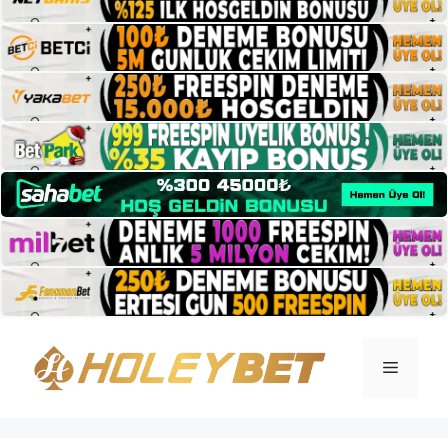
İçeriğe
atla
Menü