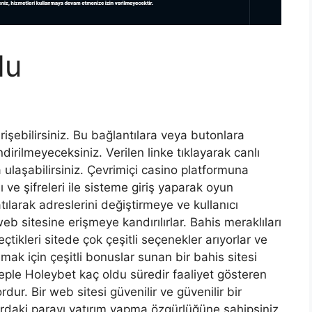
du
şebilirsiniz. Bu bağlantılara veya butonlara
ndirilmeyeceksiniz. Verilen linke tıklayarak canlı
 ulaşabilirsiniz. Çevrimiçi casino platformuna
ve şifreleri ile sisteme giriş yaparak oyun
atılarak adreslerini değiştirmeye ve kullanıcı
 web sitesine erişmeye kandırılırlar. Bahis meraklıları
çtikleri sitede çok çeşitli seçenekler arıyorlar ve
umak için çeşitli bonuslar sunan bir bahis sitesi
beple Holeybet kaç oldu süredir faaliyet gösteren
ordur. Bir web sitesi güvenilir ve güvenilir bir
ktardaki parayı yatırım yapma özgürlüğüne sahipsiniz