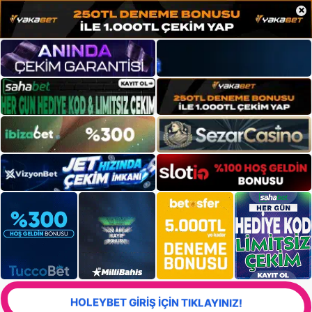
×
HOLEYBET GİRİŞ İÇİN TIKLAYINIZ!