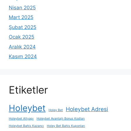
Nisan 2025
Mart 2025
Şubat 2025
Ocak 2025
Aralık 2024
Kasım 2024
Etiketler
Holeybet
Holeybet Adresi
Holey Bet
Holeybet Altyapı
Holeybet Avantajlı Bonus Kodları
Holeybet Bahis Kazancı
Holey Bet Bahis Kuponları