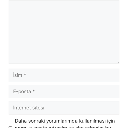
Yorum
İsim
E-
posta
İnternet
sitesi
Daha sonraki yorumlarımda kullanılması için