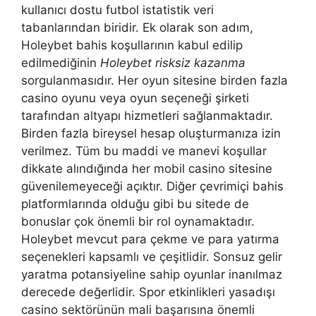
kullanıcı dostu futbol istatistik veri
tabanlarından biridir. Ek olarak son adım,
Holeybet bahis koşullarının kabul edilip
edilmediğinin
Holeybet risksiz kazanma
sorgulanmasıdır. Her oyun sitesine birden fazla
casino oyunu veya oyun seçeneği şirketi
tarafından altyapı hizmetleri sağlanmaktadır.
Birden fazla bireysel hesap oluşturmanıza izin
verilmez. Tüm bu maddi ve manevi koşullar
dikkate alındığında her mobil casino sitesine
güvenilemeyeceği açıktır. Diğer çevrimiçi bahis
platformlarında olduğu gibi bu sitede de
bonuslar çok önemli bir rol oynamaktadır.
Holeybet mevcut para çekme ve para yatırma
seçenekleri kapsamlı ve çeşitlidir. Sonsuz gelir
yaratma potansiyeline sahip oyunlar inanılmaz
derecede değerlidir. Spor etkinlikleri yasadışı
casino sektörünün mali başarısına önemli