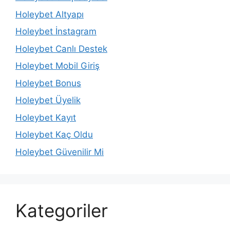
Holeybet Altyapı
Holeybet İnstagram
Holeybet Canlı Destek
Holeybet Mobil Giriş
Holeybet Bonus
Holeybet Üyelik
Holeybet Kayıt
Holeybet Kaç Oldu
Holeybet Güvenilir Mi
Kategoriler