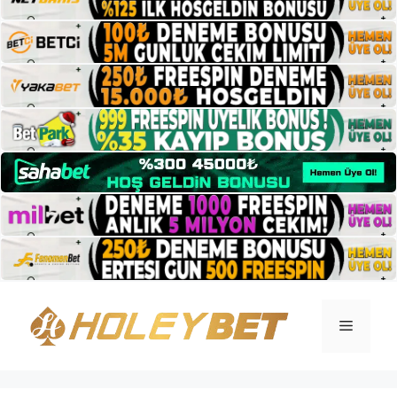
İçeriğe
atla
Menü