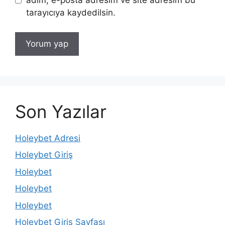
adım, e-posta adresim ve site adresim bu
tarayıcıya kaydedilsin.
Son Yazılar
Holeybet Adresi
Holeybet Giriş
Holeybet
Holeybet
Holeybet
Holeybet Giriş Sayfası