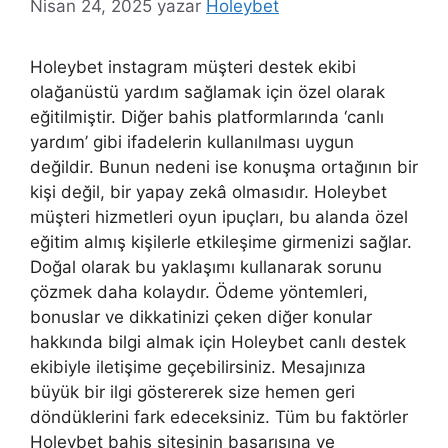
Nisan 24, 2025
yazar
Holeybet
Holeybet instagram müşteri destek ekibi
olağanüstü yardım sağlamak için özel olarak
eğitilmiştir. Diğer bahis platformlarında ‘canlı
yardım’ gibi ifadelerin kullanılması uygun
değildir. Bunun nedeni ise konuşma ortağının bir
kişi değil, bir yapay zekâ olmasıdır. Holeybet
müşteri hizmetleri oyun ipuçları, bu alanda özel
eğitim almış kişilerle etkileşime girmenizi sağlar.
Doğal olarak bu yaklaşımı kullanarak sorunu
çözmek daha kolaydır. Ödeme yöntemleri,
bonuslar ve dikkatinizi çeken diğer konular
hakkında bilgi almak için Holeybet canlı destek
ekibiyle iletişime geçebilirsiniz. Mesajınıza
büyük bir ilgi göstererek size hemen geri
döndüklerini fark edeceksiniz. Tüm bu faktörler
Holeybet bahis sitesinin başarısına ve