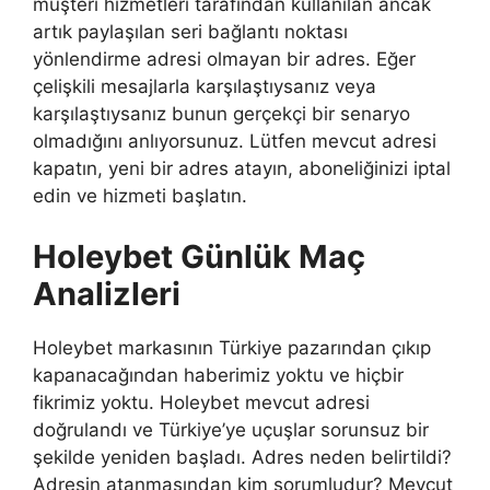
müşteri hizmetleri tarafından kullanılan ancak
artık paylaşılan seri bağlantı noktası
yönlendirme adresi olmayan bir adres. Eğer
çelişkili mesajlarla karşılaştıysanız veya
karşılaştıysanız bunun gerçekçi bir senaryo
olmadığını anlıyorsunuz. Lütfen mevcut adresi
kapatın, yeni bir adres atayın, aboneliğinizi iptal
edin ve hizmeti başlatın.
Holeybet Günlük Maç
Analizleri
Holeybet markasının Türkiye pazarından çıkıp
kapanacağından haberimiz yoktu ve hiçbir
fikrimiz yoktu. Holeybet mevcut adresi
doğrulandı ve Türkiye’ye uçuşlar sorunsuz bir
şekilde yeniden başladı. Adres neden belirtildi?
Adresin atanmasından kim sorumludur? Mevcut