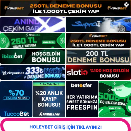
×
HOLEYBET GİRİŞ İÇİN TIKLAYINIZ!