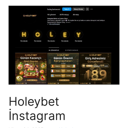
Holeybet
İnstagram